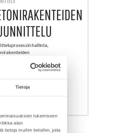
NITTELU
ETONIRAKENTEIDEN
UUNNITTELU
itteluprosessin hallinta,
nirakenteiden
nitteluperusteet,
nirakenteiden luonnos- ja
eptisuunnittelu ja Rakenteiden
utussuunnittelu ja mitoitus
Tietoja
TIETOJA
 ominaisuuksien tukemiseen
tiikka-alan
ietoja muihin tietoihin, joita