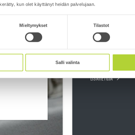
n kerätty, kun olet käyttänyt heidän palvelujaan.
BETONIK
Mieltymykset
Tilastot
ASTO
Betonikirjastoon on 
sekä uudet että vanha
hyödyllisä oppaita.
Salli valinta
LISÄTIETOJA