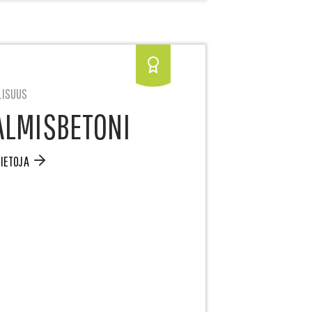
LISUUS
ALMISBETONI
TIETOJA