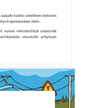
aajalti kaikki oleellinen betoniin
ttyvä ajantasainen tieto.
t voivat rekisteröityä sivustolle
teröitymään sivustolle yrityksen