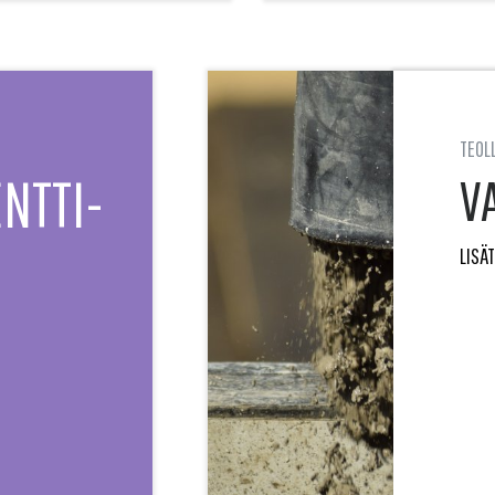
TEOL
NTTI­
V
LISÄ