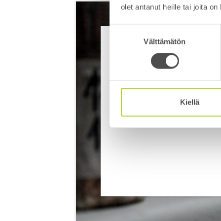
olet antanut heille tai joita o
Suostumuksen
Välttämätön
valinta
BETONISAN
Termien selityksiä
Kiellä
LISÄTIETOJA