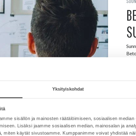
SUUN
B
S
Sunn
Beto
suun
Beto
kons
tote
Yksityiskohdat
LISÄ
itä
mme sisällön ja mainosten räätälöimiseen, sosiaalisen median
iseen. Lisäksi jaamme sosiaalisen median, mainosalan ja analy
, miten käytät sivustoamme. Kumppanimme voivat yhdistää näitä t