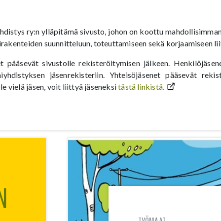
distys ry:n ylläpitämä sivusto, johon on koottu mahdollisimman l
rakenteiden suunnitteluun, toteuttamiseen sekä korjaamiseen lii
 pääsevät sivustolle rekisteröitymisen jälkeen. Henkilöjäsene
iyhdistyksen jäsenrekisteriin. Yhteisöjäsenet pääsevät rekis
e vielä jäsen, voit liittyä jäseneksi
tästä linkistä.
N
TYÖMAAT