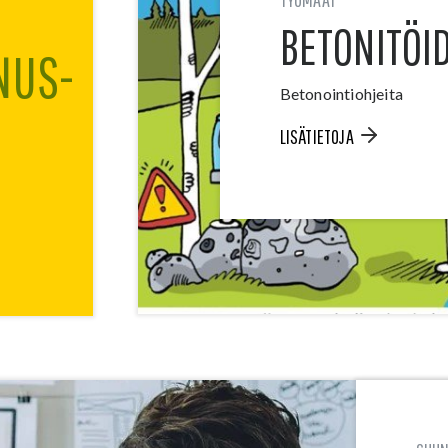
BETONITÖID
NUS­
Betonointiohjeita
LISÄTIETOJA