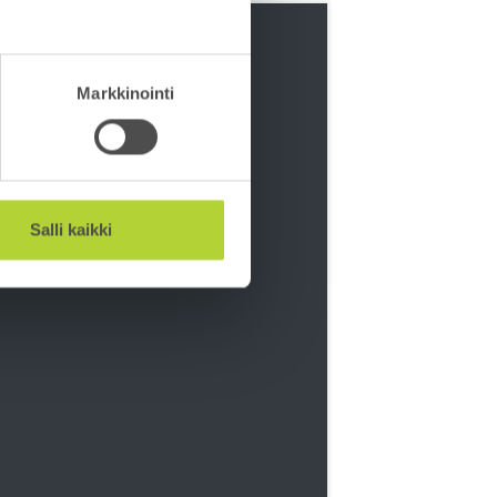
IRJASTO
Markkinointi
koottu kaikki Betoniyhdistyksen
t julkaisut sekä muita alan
Salli kaikki