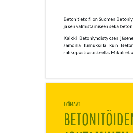
Betonitieto.fi on Suomen Betoniyh
ja sen valmistamiseen sekä betoni
Kaikki Betoniyhdistyksen jäsenet
samoilla tunnuksilla kuin Beton
sähköpostiosoitteella. Mikäli et ol
TYÖMAAT
BETONITÖIDE