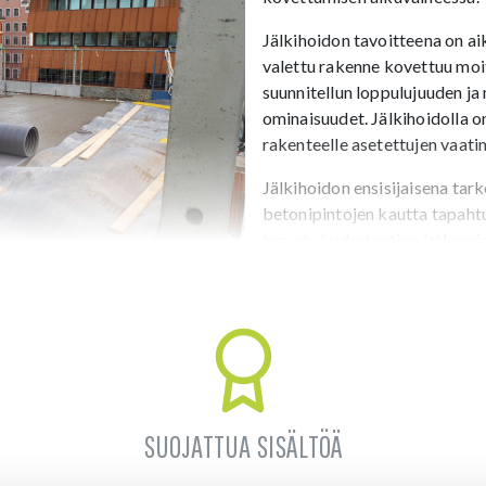
Jälkihoidon tavoitteena on ai
valettu rakenne kovettuu moi
suunnitellun loppulujuuden ja 
ominaisuudet. Jälkihoidolla o
rakenteelle asetettujen vaat
Jälkihoidon ensisijaisena tar
betonipintojen kautta tapahtu
turvata hydrataation jatkumin
SUOJATTUA SISÄLTÖÄ