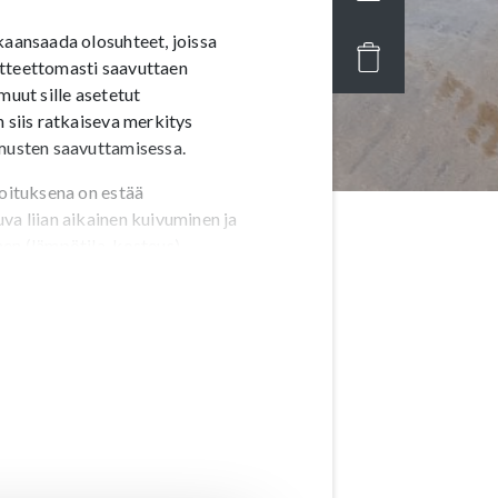
kaansaada olosuhteet, joissa
tteettomasti saavuttaen
muut sille asetetut
n siis ratkaiseva merkitys
imusten saavuttamisessa.
koituksena on estää
va liian aikainen kuivuminen ja
en (lämpötila, kosteus).