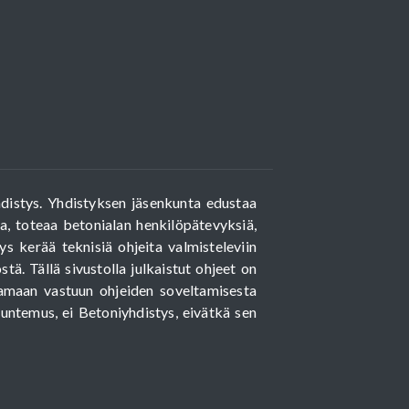
hdistys. Yhdistyksen jäsenkunta edustaa
ita, toteaa betonialan henkilöpätevyksiä,
ys kerää teknisiä ohjeita valmisteleviin
ä. Tällä sivustolla julkaistut ohjeet on
ttamaan vastuun ohjeiden soveltamisesta
ntemus, ei Betoniyhdistys, eivätkä sen