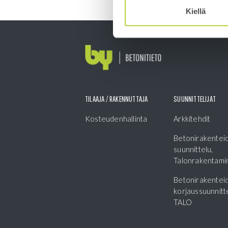
Kiellä
TILAAJA / RAKENNUTTAJA
SUUNNITTELIJAT
Kosteudenhallinta
Arkkitehdit
Betonirakentei
suunnittelu,
Talonrakentami
Betonirakentei
korjaussuunnitte
TALO