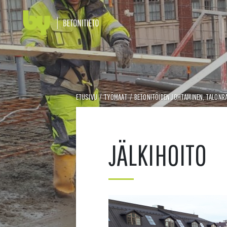
ETUSIVU
/
TYÖMAAT
/
BETONITÖIDEN JOHTAMINEN, TALONR
JÄLKIHOITO