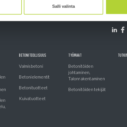
Salli valinta
BETONITEOLLISUUS
TYÖMAAT
TUTKI
Valmisbetoni
Betonitöiden
johtaminen,
den
Betonielementit
Talonrakentaminen
Betonituotteet
nen
Betonitöiden tekijät
Kuivatuotteet
den
lu,