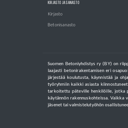
KIRJASTO JA SANASTO
Kirjasto
Betonisanasto
Suomen Betoniyhdistys ry (BY) on riipp
laajasti betonirakentamisen eri osapuoli
järjestää koulutusta, käynnistää ja ohj
työryhmiin kaikki asiasta kiinnostuneet
tarkoitettu päteville henkilöille, jot
käytännön rakennuskohteissa. Vaikka v
jäsenet tai valmistelutyöhön osallistunee