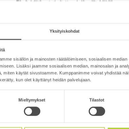
Tämä sisältö on tarkoitettu vain jäsenille. Mikäli
olet jo jäsen, kirjauduthan sisään.
KIRJAUDU SISÄÄN
Yksityiskohdat
itä
REKISTERÖIDY
mme sisällön ja mainosten räätälöimiseen, sosiaalisen median
iseen. Lisäksi jaamme sosiaalisen median, mainosalan ja analy
, miten käytät sivustoamme. Kumppanimme voivat yhdistää näitä t
n kerätty, kun olet käyttänyt heidän palvelujaan.
Mieltymykset
Tilastot