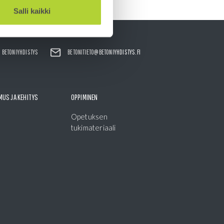
Salli kaikki
BETONIYHDISTYS
BETONITIETO@BETONIYHDISTYS.FI
MUS JA KEHITYS
OPPIMINEN
Opetuksen
tukimateriaali