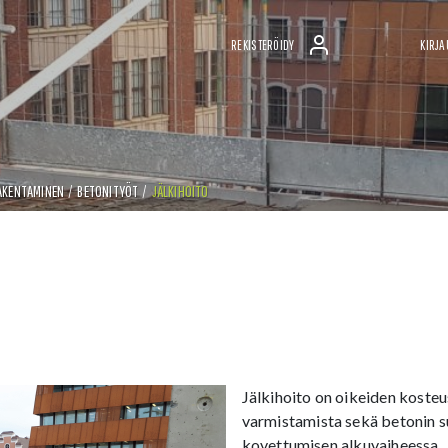
REKISTERÖIDY
KIRJA
AKENTAMINEN
/
BETONITYÖT
/
JÄLKIHOITO
Jälkihoito on oikeiden kosteu
varmistamista sekä betonin su
kovettumisen alkuvaiheessa.