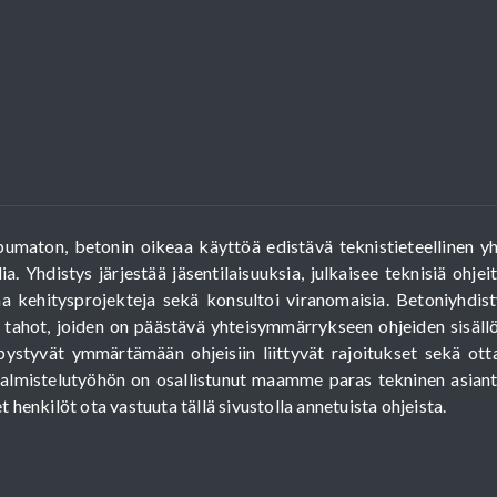
umaton, betonin oikeaa käyttöä edistävä teknistieteellinen y
a. Yhdistys järjestää jäsentilaisuuksia, julkaisee teknisiä ohje
aa kehitysprojekteja sekä konsultoi viranomaisia. Betoniyhdist
 tahot, joiden on päästävä yhteisymmärrykseen ohjeiden sisällöst
ka pystyvät ymmärtämään ohjeisiin liittyvät rajoitukset sekä o
almistelutyöhön on osallistunut maamme paras tekninen asiantu
t henkilöt ota vastuuta tällä sivustolla annetuista ohjeista.