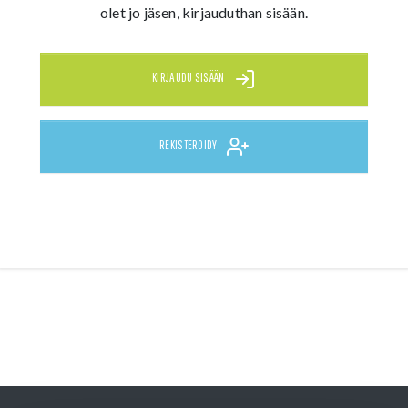
ELEMENTTIEN SUUNNITTELUPROSESSI
olet jo jäsen, kirjauduthan sisään.
ELEMENTTIEN VALMISTUS
KIRJAUDU SISÄÄN
REKISTERÖIDY
LOGISTIIKKA
ELEMENTTIEN ASENNUS
TYÖTURVALLISUUS
LAADUN VARMISTUS