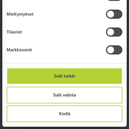
Mieltymykset
BETONITEOLLISUUS
Valmisbetoni
Tilastot
Betonielementit
Betonituotteet
Markkinointi
Kuivatuotteet
Salli kaikki
TYÖMAAT
Betonitöiden johtaminen, Talonrakentaminen
Salli valinta
Betonitöiden tekijät
Kiellä
TUTKIMUS JA KEHITYS