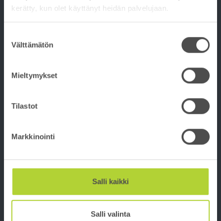
kerätty, kun olet käyttänyt heidän palvelujaan.
Kosteudenhallinta
Suostumuksen
SUUNNITTELIJAT
Välttämätön
valinta
Arkkitehdit
Mieltymykset
Betonirakenteiden suunnittelu, Talonrakentaminen
Betonirakenteiden korjaussuunnittelu, TALO
Tilastot
BETONITEOLLISUUS
Markkinointi
Valmisbetoni
Betonielementit
Salli kaikki
Betonituotteet
Kuivatuotteet
Salli valinta