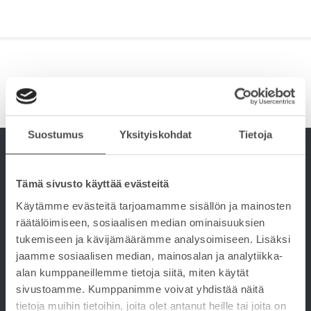
Suostumus
Yksityiskohdat
Tietoja
Tämä sivusto käyttää evästeitä
Käytämme evästeitä tarjoamamme sisällön ja mainosten
BETONIYHDISTYS
räätälöimiseen, sosiaalisen median ominaisuuksien
tukemiseen ja kävijämäärämme analysoimiseen. Lisäksi
BETONITIETO@BETONIYHDISTYS.FI
jaamme sosiaalisen median, mainosalan ja analytiikka-
alan kumppaneillemme tietoja siitä, miten käytät
sivustoamme. Kumppanimme voivat yhdistää näitä
TILAAJA / RAKENNUTTAJA
tietoja muihin tietoihin, joita olet antanut heille tai joita on