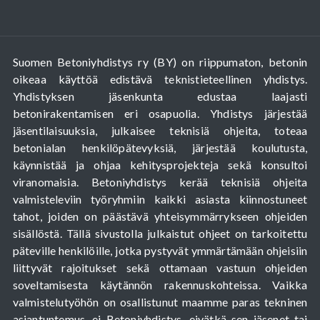
Suomen Betoniyhdistys ry (BY) on riippumaton, betonin
oikeaa käyttöä edistävä teknistieteellinen yhdistys.
Yhdistyksen jäsenkunta edustaa laajasti
betonirakentamisen eri osapuolia. Yhdistys järjestää
jäsentilaisuuksia, julkaisee teknisiä ohjeita, toteaa
betonialan henkilöpätevyksiä, järjestää koulutusta,
käynnistää ja ohjaa kehitysprojekteja sekä konsultoi
viranomaisia. Betoniyhdistys kerää teknisiä ohjeita
valmisteleviin työryhmiin kaikki asiasta kiinnostuneet
tahot, joiden on päästävä yhteisymmärrykseen ohjeiden
sisällöstä. Tällä sivustolla julkaistut ohjeet on tarkoitettu
päteville henkilöille, jotka pystyvät ymmärtämään ohjeisiin
liittyvät rajoitukset sekä ottamaan vastuun ohjeiden
soveltamisesta käytännön rakennuskohteissa. Vaikka
valmistelutyöhön on osallistunut maamme paras tekninen
asiantuntemus, ei Betoniyhdistys, eivätkä sen jäsenet tai