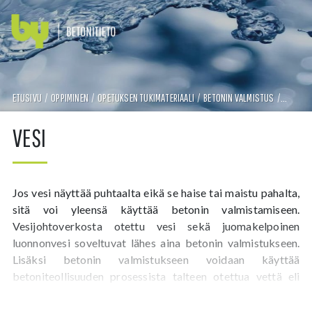
TAKAISIN
ETUSIVU
/
OPPIMINEN
/
OPETUKSEN TUKIMATERIAALI
/
BETONIN VALMISTUS
/...
VESI
BETONIN OSA-AINEET
Jos vesi näyttää puhtaalta eikä se haise tai maistu pahalta,
BETONIN KOOSTUMUKSEN MÄÄRITTÄMINEN
sitä voi yleensä käyttää betonin valmistamiseen.
Vesijohtoverkosta otettu vesi sekä juomakelpoinen
luonnonvesi soveltuvat lähes aina betonin valmistukseen.
ERIKOISBETONIT
Lisäksi betonin valmistukseen voidaan käyttää
betoniteollisuuden prosessista talteen otettua vettä eli
kierrätysvettä, mutta sen soveltuvuus on ensin
varmistettava.