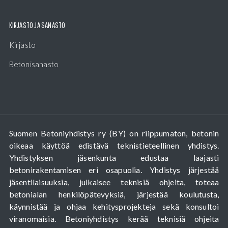
KIRJASTO JA SANASTO
Kirjasto
Betonisanasto
Suomen Betoniyhdistys ry (BY) on riippumaton, betonin
oikeaa käyttöä edistävä teknistieteellinen yhdistys.
Yhdistyksen jäsenkunta edustaa laajasti
betonirakentamisen eri osapuolia. Yhdistys järjestää
jäsentilaisuuksia, julkaisee teknisiä ohjeita, toteaa
betonialan henkilöpätevyksiä, järjestää koulutusta,
käynnistää ja ohjaa kehitysprojekteja sekä konsultoi
viranomaisia. Betoniyhdistys kerää teknisiä ohjeita