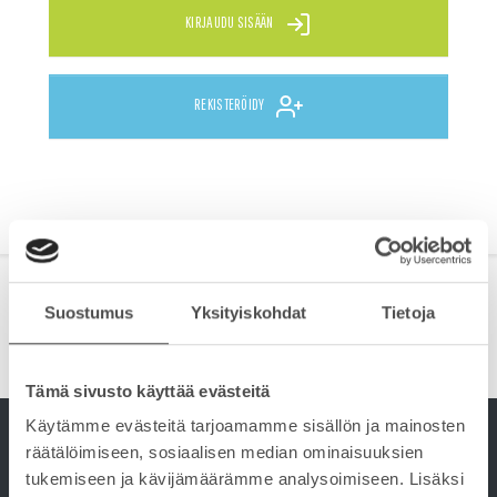
KIRJAUDU SISÄÄN
INNOVAATIOT
REKISTERÖIDY
YMPÄRISTÖ
Suostumus
Yksityiskohdat
Tietoja
Tämä sivusto käyttää evästeitä
Käytämme evästeitä tarjoamamme sisällön ja mainosten
räätälöimiseen, sosiaalisen median ominaisuuksien
tukemiseen ja kävijämäärämme analysoimiseen. Lisäksi