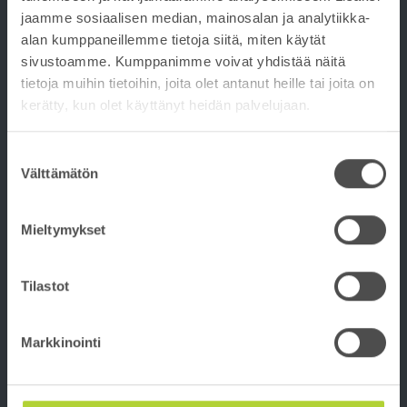
jaamme sosiaalisen median, mainosalan ja analytiikka-
alan kumppaneillemme tietoja siitä, miten käytät
sivustoamme. Kumppanimme voivat yhdistää näitä
BETONIYHDISTYS
tietoja muihin tietoihin, joita olet antanut heille tai joita on
BETONITIETO@BETONIYHDISTYS.FI
kerätty, kun olet käyttänyt heidän palvelujaan.
Suostumuksen
TILAAJA / RAKENNUTTAJA
Välttämätön
valinta
Kosteudenhallinta
Mieltymykset
SUUNNITTELIJAT
Tilastot
Arkkitehdit
Betonirakenteiden suunnittelu, Talonrakentaminen
Markkinointi
Betonirakenteiden korjaussuunnittelu, TALO