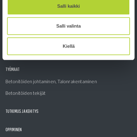
BETONITEOLLISUUS
Salli kaikki
Valmisbetoni
Salli valinta
Betonielementit
Betonituotteet
Kiellä
Kuivatuotteet
TYÖMAAT
Betonitöiden johtaminen, Talonrakentaminen
Betonitöiden tekijät
TUTKIMUS JA KEHITYS
OPPIMINEN