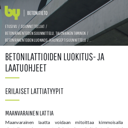
ETUSIVU
/
SUUNNITTELIJAT
/
BETONIRAKENTEIDEN SUUNNITTELU, TALONRAKENTAMINEN
/
TAKAISIN
BETONIRAKENTEIDEN LUONNOS JA KONSEPTISUUNNITTELU
/...
BETONILATTIOIDEN LUOKITUS- JA
RAKENNEJÄRJESTELMÄN VALINTA
LAATUOHJEET
ELEMENTTIRUNKOJÄRJESTELMÄT
ERILAISET LATTIATYYPIT
PAIKALLAVALURUNKOJÄRJESTELMÄT
MAANVARAINEN LATTIA
Maanvarainen laatta voidaan mitoittaa kimmoisalla