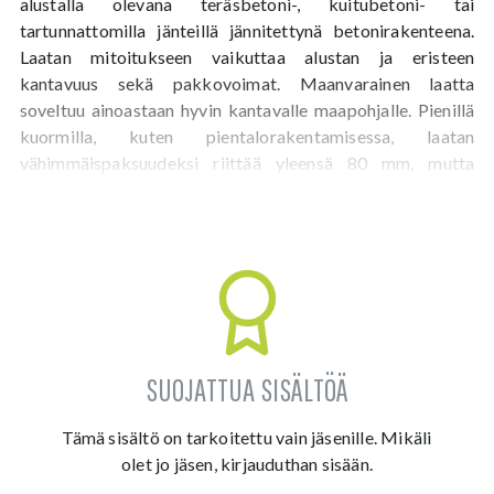
PAIKALLAVALURAKENTEIDEN MUODONMUUTOSTEN HALLINTA
alustalla olevana teräsbetoni-, kuitubetoni- tai
tartunnattomilla jänteillä jännitettynä betonirakenteena.
Laatan mitoitukseen vaikuttaa alustan ja eristeen
kantavuus sekä pakkovoimat. Maanvarainen laatta
JÄNNITETTYJEN RAKENTEIDEN PERUSTEET
soveltuu ainoastaan hyvin kantavalle maapohjalle. Pienillä
kuormilla, kuten pientalorakentamisessa, laatan
vähimmäispaksuudeksi riittää yleensä 80 mm, mutta
BETONILATTIAT
muuten suositeltava vähimmäispaksuus on 100 mm,
etenkin verkkoraudoitteiden kanssa.
FEM-MALLINNUS
SUOJATTUA SISÄLTÖÄ
Tämä sisältö on tarkoitettu vain jäsenille. Mikäli
olet jo jäsen, kirjauduthan sisään.